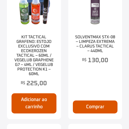
KIT TACTICAL
SOLVENTMAX STX-08
GRAFENO: ESTOJO
– LIMPEZA EXTREMA
EXCLUSIVO COM
– CLARUS TACTICAL
ECOKEROZEN
– 440ML
TACTICAL – 60ML /
130,00
R$
VEGELUB GRAPHENE
G7 – 4ML / VEGELUB
PROTECTION K1 –
60ML
225,00
R$
Adicionar ao
carrinho
Comprar