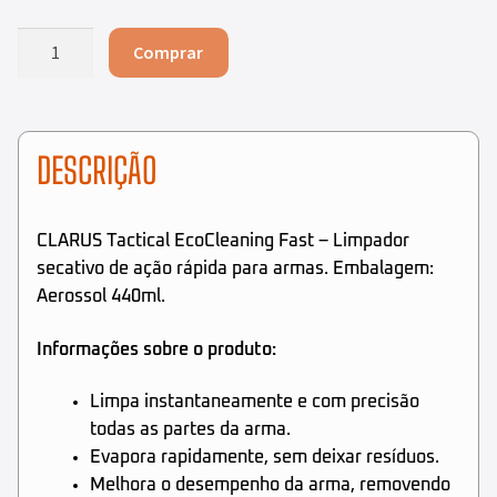
EcoCleaning
Comprar
Fast
–
Limpador
Secativo
DESCRIÇÃO
para
Armas
–
CLARUS Tactical EcoCleaning Fast – Limpador
CLARUS
secativo de ação rápida para armas. Embalagem:
Tactical
Aerossol 440ml.
–
440ml
Informações sobre o produto:
quantidade
Limpa instantaneamente e com precisão
todas as partes da arma.
Evapora rapidamente, sem deixar resíduos.
Melhora o desempenho da arma, removendo